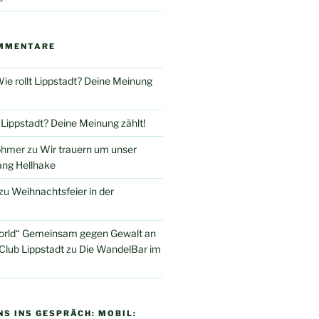
MMENTARE
ie rollt Lippstadt? Deine Meinung
t Lippstadt? Deine Meinung zählt!
öhmer
zu
Wir trauern um unser
ang Hellhake
zu
Weihnachtsfeier in der
orld“ Gemeinsam gegen Gewalt an
Club Lippstadt
zu
Die WandelBar im
S INS GESPRÄCH: MOBIL: