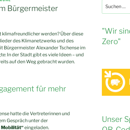
Suche
im Bürgermeister
nach:
"Wir sin
t klimafreundlicher werden? Über diese
Zero"
glieder des Klimanetzwerks und des
it Bürgermeister Alexander Tschense im
e: In der Stadt gibt es viele Ideen – und
reits auf den Weg gebracht wurden.
gagement für mehr
nse hatte die Vertreterinnen und
Unser S
nem Gespräch unter der
 Mobilität“
eingeladen.
QR-Cod