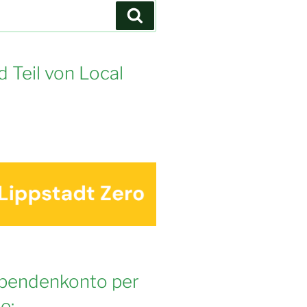
Suchen
d Teil von Local
pendenkonto per
e: