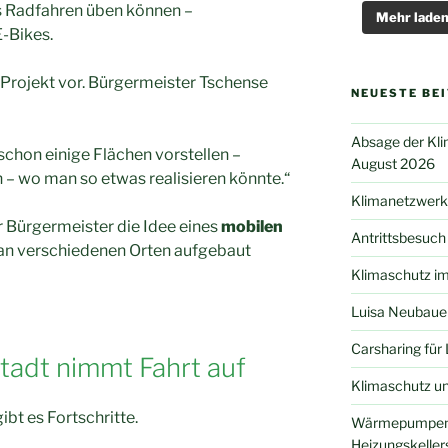
s Radfahren üben können –
Mehr lade
-Bikes.
 Projekt vor. Bürgermeister Tschense
NEUESTE BE
Absage der Kli
 schon einige Flächen vorstellen –
August 2026
– wo man so etwas realisieren könnte.“
Klimanetzwerk
 Bürgermeister die Idee eines
mobilen
Antrittsbesuch
l an verschiedenen Orten aufgebaut
Klimaschutz im
Luisa Neubaue
Carsharing für 
stadt nimmt Fahrt auf
Klimaschutz un
bt es Fortschritte.
Wärmepumpen l
Heizungskeller