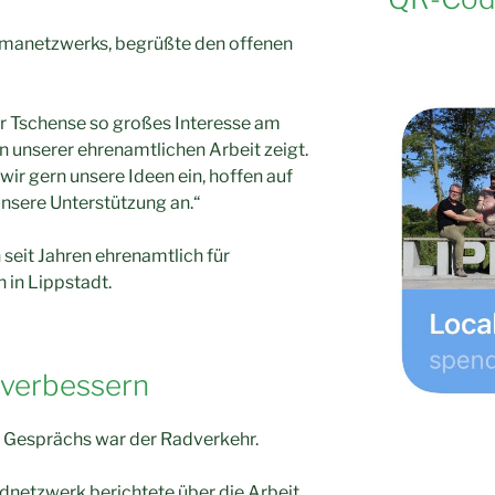
limanetzwerks, begrüßte den offenen
er Tschense so großes Interesse am
n unserer ehrenamtlichen Arbeit zeigt.
ir gern unsere Ideen ein, hoffen auf
nsere Unterstützung an.“
seit Jahren ehrenamtlich für
 in Lippstadt.
 verbessern
 Gesprächs war der Radverkehr.
netzwerk berichtete über die Arbeit