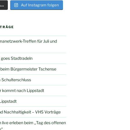
n…
Auf Instagram folgen
ITRÄGE
manetzwerk-Treffen für Juli und
 goes Stadtradeln
 beim Bürgermeister Tschense
 Schulterschluss
r kommt nach Lippstadt
Lippstadt
d Nachhaltigkeit – VHS Vorträge
ive erleben beim „Tag des offenen
s“