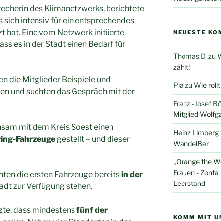
echerin des Klimanetzwerks, berichtete
s sich intensiv für ein entsprechendes
t hat. Eine vom Netzwerk initiierte
NEUESTE KO
ss es in der Stadt einen Bedarf für
Thomas D.
zu
W
zählt!
n die Mitglieder Beispiele und
Pia
zu
Wie roll
en und suchten das Gespräch mit der
Franz -Josef B
Mitglied Wolfg
nsam mit dem Kreis Soest einen
Heinz Limberg
ring-Fahrzeuge
gestellt – und dieser
WandelBar
„Orange the W
Frauen - Zonta 
nnten die ersten Fahrzeuge bereits
in der
Leerstand
adt zur Verfügung stehen.
zte, dass mindestens
fünf der
KOMM MIT UN