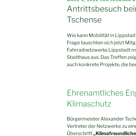
AM
Antrittsbesuch be
Tschense
Wie kann Mobilität in Lippstad
Frage tauschten sich jetzt Mit
Fahrradnetzwerks Lippstadt m
Stadthaus aus. Das Treffen zeigt
auch konkrete Projekte, die be
Ehrenamtliches En
Klimaschutz
Bürgermeister Alexander Tsche
Vertreter der Netzwerke zu ei
Überschrift
„Klimafreundliche