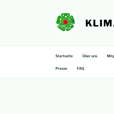
Zum
Inhalt
springen
KLIM
Startseite
Über uns
Mitg
Presse
FAQ