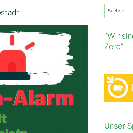
Suche
pstadt
nach:
"Wir sin
Zero"
Unser S