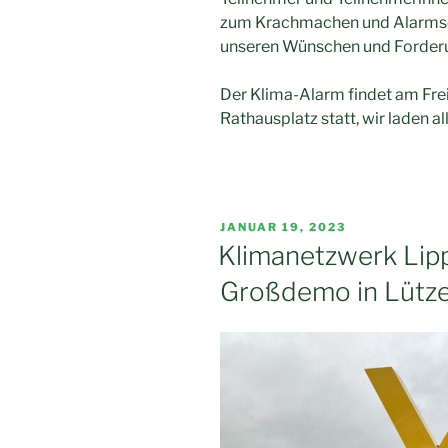
zum Krachmachen und Alarmsch
unseren Wünschen und Forder
Der Klima-Alarm findet am Fre
Rathausplatz statt, wir laden al
VERÖFFENTLICHT
JANUAR 19, 2023
AM
Klimanetzwerk Lip
Großdemo in Lützer