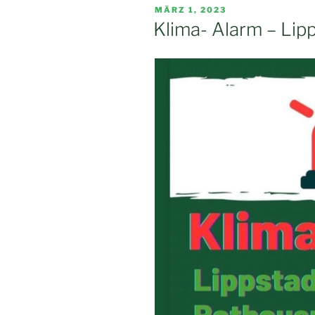
VERÖFFENTLICHT
MÄRZ 1, 2023
AM
Klima- Alarm – Lip