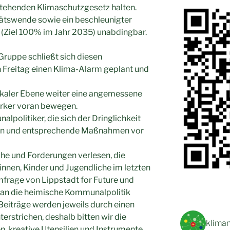
tehenden Klimaschutzgesetz halten.
tätswende sowie ein beschleunigter
(Ziel 100% im Jahr 2035) unabdingbar.
 Gruppe schließt sich diesen
n Freitag einen Klima-Alarm geplant und
okaler Ebene weiter eine angemessene
ärker voran bewegen.
politiker, die sich der Dringlichkeit
den und entsprechende Maßnahmen vor
he und Forderungen verlesen, die
nnen, Kinder und Jugendliche im letzten
frage von Lippstadt for Future und
an die heimische Kommunalpolitik
 Beiträge werden jeweils durch einen
rstrichen, deshalb bitten wir die
kliman
, kreative Utensilien und Instrumente