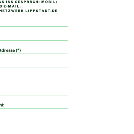
S INS GESPRÄCH: MOBIL:
 E-MAIL:
NETZWERK-LIPPSTADT.DE
dresse (*)
ht