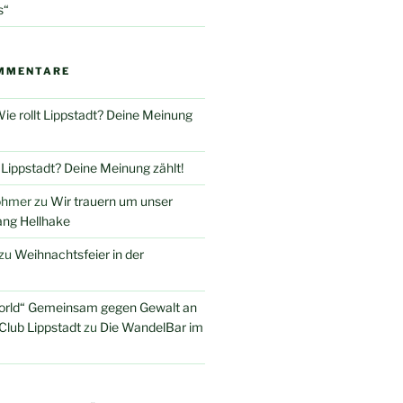
s“
MMENTARE
ie rollt Lippstadt? Deine Meinung
t Lippstadt? Deine Meinung zählt!
öhmer
zu
Wir trauern um unser
ang Hellhake
zu
Weihnachtsfeier in der
orld“ Gemeinsam gegen Gewalt an
Club Lippstadt
zu
Die WandelBar im