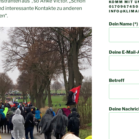
tranten aus“, so Anke Victor. „Schön
KOMM MIT UN
01709674503
und interessante Kontakte zu anderen
INFO@KLIMA
en“.
Dein Name (*)
Deine E-Mail-A
Betreff
Deine Nachric