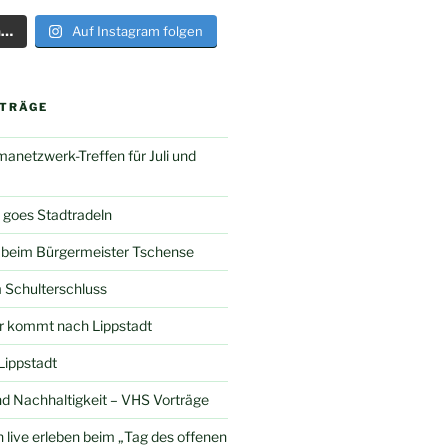
n…
Auf Instagram folgen
ITRÄGE
manetzwerk-Treffen für Juli und
 goes Stadtradeln
 beim Bürgermeister Tschense
 Schulterschluss
r kommt nach Lippstadt
Lippstadt
d Nachhaltigkeit – VHS Vorträge
ive erleben beim „Tag des offenen