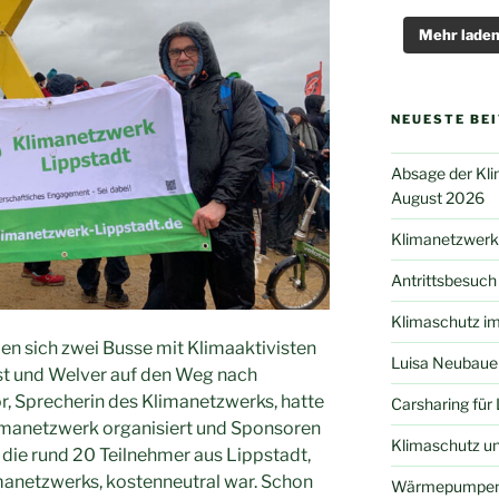
Mehr lade
NEUESTE BE
Absage der Kli
August 2026
Klimanetzwerk
Antrittsbesuch
Klimaschutz im
 sich zwei Busse mit Klimaaktivisten
Luisa Neubaue
st und Welver auf den Weg nach
r, Sprecherin des Klimanetzwerks, hatte
Carsharing für 
limanetzwerk organisiert und Sponsoren
Klimaschutz un
 die rund 20 Teilnehmer aus Lippstadt,
manetzwerks, kostenneutral war. Schon
Wärmepumpen l