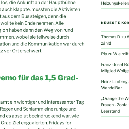
e los, die Ankunft an der Hauptbühne
Heizungskeller
s auch klappte, mussten die Aktivisten
 aus dem Bus steigen, denn die
wollte kein Ende nehmen. Alle
NEUESTE KO
gion haben dann den Weg von rund
ommen, wobei sie teilweise durch
Thomas D.
zu
W
zählt!
ation und die Kommunikation war durch
z vor Ort erschwert.
Pia
zu
Wie roll
Franz -Josef B
Mitglied Wolfg
emo für das 1,5 Grad-
Heinz Limberg
WandelBar
„Orange the W
amt ein wichtiger und interessanter Tag
Frauen - Zonta 
d, Regen und Schlamm eine ruhige und
Leerstand
und es absolut beeindruckend war, wie
 Grad Ziel engagierten. Fridays for